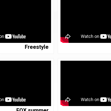
Freestyle
FOX summer